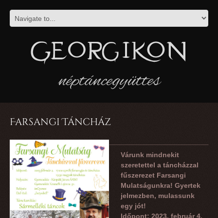
néptáncegyüttes
Farsangi Táncház
Várunk mindnekit
szeretettel a táncházzal
fűszerezet Farsangi
Mulatságunkra! Gyertek
jelmezben, mulassunk
egy jót!
Időpont: 2023. február 4.