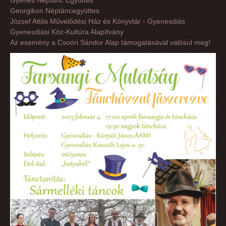
Georgikon Néptáncegyüttes
József Attila Művelődési Ház és Könyvtár - Gyenesdiás
Gyenesdiási Köz-Kultúra Alapítvány
Az esemény a Csoóri Sándor Alap támogatásával valósul meg!