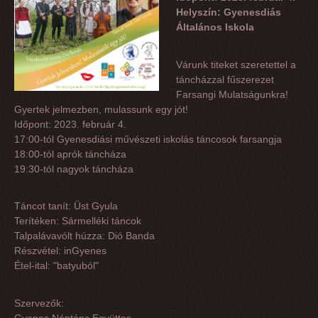
Helyszín: Gyenesdiás
Általános Iskola
Várunk titeket szeretettel a
táncházzal fűszerezet
Farsangi Mulatságunkra!
Gyertek jelmezben, mulassunk egy jót!
Időpont: 2023. február 4.
17:00-tól Gyenesdiási művészeti iskolás táncosok farsangja
18:00-tól aprók táncháza
19:30-tól nagyok táncháza
Táncot tanít: Üst Gyula
Terítéken: Sármelléki táncok
Talpalávavólt húzza: Dió Banda
Részvétel: inGyenes
Étel-ital: "batyuból"
Szervezők:
Gyenes Néptánc Együttes